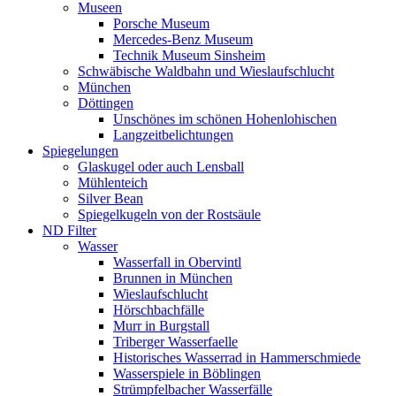
Museen
Porsche Museum
Mercedes-Benz Museum
Technik Museum Sinsheim
Schwäbische Waldbahn und Wieslaufschlucht
München
Döttingen
Unschönes im schönen Hohenlohischen
Langzeitbelichtungen
Spiegelungen
Glaskugel oder auch Lensball
Mühlenteich
Silver Bean
Spiegelkugeln von der Rostsäule
ND Filter
Wasser
Wasserfall in Obervintl
Brunnen in München
Wieslaufschlucht
Hörschbachfälle
Murr in Burgstall
Triberger Wasserfaelle
Historisches Wasserrad in Hammerschmiede
Wasserspiele in Böblingen
Strümpfelbacher Wasserfälle