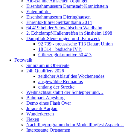
Alb-Bähnle Amstetten Oppingen
Eisenbahnmuseum Darmstadt-Kranichstein
Entenmörder
Eisenbahnmuseum Dieringhausen
Ehrenlokführer Selfkantbahn 2014
64 419 bei der Schwäbischen Waldbahn
2. Echtdampf-Hallentreffen in Sinsheim 1998
Dampflok-Steuerungen und -Fahrwerk
92 739 - preussische T13 Bauart Union
18 314 - badische IV h
Güterzuglokomotive 50 413
Fotowalk
Sinnraum in Oberreute
24h Qualifiers 2026
zeitlicher Ablauf des Wochenendes
ausgewählte Rennautos
entlang der Strecke
Weihnachtsausfahrt der Schlepper und…
Bahnpark Augsburg
Demo eines Flash Over
Jurapark Aargau
Wunderkerzen
Flexen
Nachtflugprogramm beim Modellflugfest Aspach…
Interessante Ortsnamen