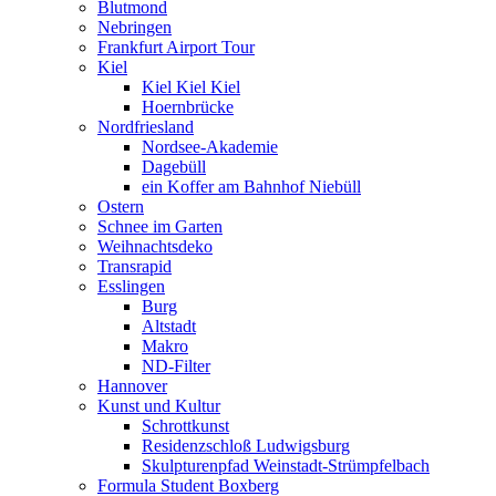
Blutmond
Nebringen
Frankfurt Airport Tour
Kiel
Kiel Kiel Kiel
Hoernbrücke
Nordfriesland
Nordsee-Akademie
Dagebüll
ein Koffer am Bahnhof Niebüll
Ostern
Schnee im Garten
Weihnachtsdeko
Transrapid
Esslingen
Burg
Altstadt
Makro
ND-Filter
Hannover
Kunst und Kultur
Schrottkunst
Residenzschloß Ludwigsburg
Skulpturenpfad Weinstadt-Strümpfelbach
Formula Student Boxberg