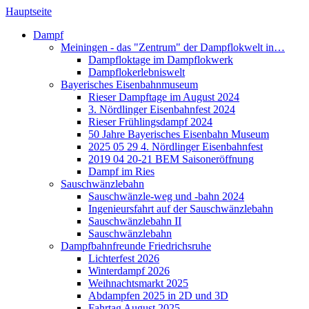
Hauptseite
Dampf
Meiningen - das "Zentrum" der Dampflokwelt in…
Dampfloktage im Dampflokwerk
Dampflokerlebniswelt
Bayerisches Eisenbahnmuseum
Rieser Dampftage im August 2024
3. Nördlinger Eisenbahnfest 2024
Rieser Frühlingsdampf 2024
50 Jahre Bayerisches Eisenbahn Museum
2025 05 29 4. Nördlinger Eisenbahnfest
2019 04 20-21 BEM Saisoneröffnung
Dampf im Ries
Sauschwänzlebahn
Sauschwänzle-weg und -bahn 2024
Ingenieursfahrt auf der Sauschwänzlebahn
Sauschwänzlebahn II
Sauschwänzlebahn
Dampfbahnfreunde Friedrichsruhe
Lichterfest 2026
Winterdampf 2026
Weihnachtsmarkt 2025
Abdampfen 2025 in 2D und 3D
Fahrtag August 2025