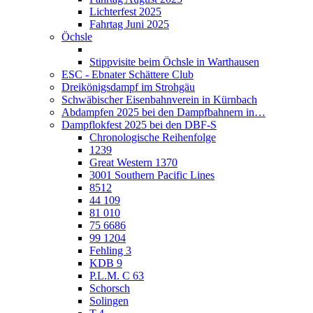
Lichterfest 2025
Fahrtag Juni 2025
Öchsle
Stippvisite beim Öchsle in Warthausen
ESC - Ebnater Schättere Club
Dreikönigsdampf im Strohgäu
Schwäbischer Eisenbahnverein in Kürnbach
Abdampfen 2025 bei den Dampfbahnern in…
Dampflokfest 2025 bei den DBF-S
Chronologische Reihenfolge
1239
Great Western 1370
3001 Southern Pacific Lines
8512
44 109
81 010
75 6686
99 1204
Fehling 3
KDB 9
P.L.M. C 63
Schorsch
Solingen