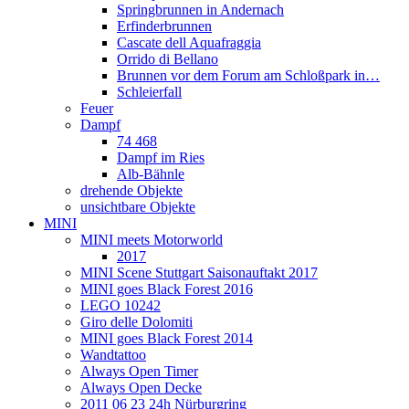
Springbrunnen in Andernach
Erfinderbrunnen
Cascate dell Aquafraggia
Orrido di Bellano
Brunnen vor dem Forum am Schloßpark in…
Schleierfall
Feuer
Dampf
74 468
Dampf im Ries
Alb-Bähnle
drehende Objekte
unsichtbare Objekte
MINI
MINI meets Motorworld
2017
MINI Scene Stuttgart Saisonauftakt 2017
MINI goes Black Forest 2016
LEGO 10242
Giro delle Dolomiti
MINI goes Black Forest 2014
Wandtattoo
Always Open Timer
Always Open Decke
2011 06 23 24h Nürburgring