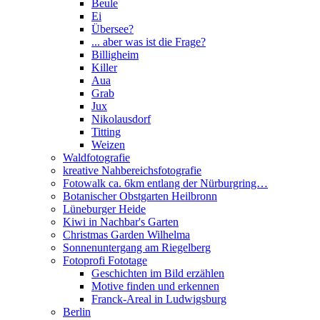
Beule
Ei
Übersee?
... aber was ist die Frage?
Billigheim
Killer
Aua
Grab
Jux
Nikolausdorf
Titting
Weizen
Waldfotografie
kreative Nahbereichsfotografie
Fotowalk ca. 6km entlang der Nürburgring…
Botanischer Obstgarten Heilbronn
Lüneburger Heide
Kiwi in Nachbar's Garten
Christmas Garden Wilhelma
Sonnenuntergang am Riegelberg
Fotoprofi Fototage
Geschichten im Bild erzählen
Motive finden und erkennen
Franck-Areal in Ludwigsburg
Berlin