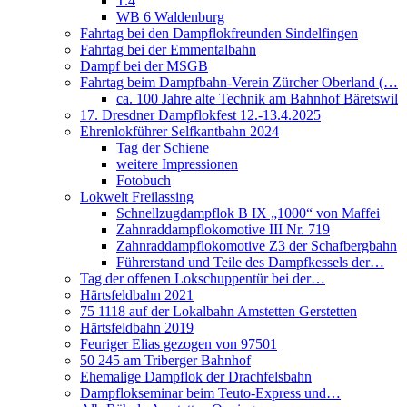
T.4
WB 6 Waldenburg
Fahrtag bei den Dampflokfreunden Sindelfingen
Fahrtag bei der Emmentalbahn
Dampf bei der MSGB
Fahrtag beim Dampfbahn-Verein Zürcher Oberland (…
ca. 100 Jahre alte Technik am Bahnhof Bäretswil
17. Dresdner Dampflokfest 12.-13.4.2025
Ehrenlokführer Selfkantbahn 2024
Tag der Schiene
weitere Impressionen
Fotobuch
Lokwelt Freilassing
Schnellzugdampflok B IX „1000“ von Maffei
Zahnraddampflokomotive III Nr. 719
Zahnraddampflokomotive Z3 der Schafbergbahn
Führerstand und Teile des Dampfkessels der…
Tag der offenen Lokschuppentür bei der…
Härtsfeldbahn 2021
75 1118 auf der Lokalbahn Amstetten Gerstetten
Härtsfeldbahn 2019
Feuriger Elias gezogen von 97501
50 245 am Triberger Bahnhof
Ehemalige Dampflok der Drachfelsbahn
Dampflokseminar beim Teuto-Express und…