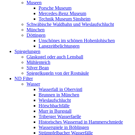
Museen
Porsche Museum
Mercedes-Benz Museum
Technik Museum Sinsheim
Schwäbische Waldbahn und Wieslaufschlucht
München
Döttingen
Unschönes im schönen Hohenlohischen
Langzeitbelichtungen
Spiegelungen
Glaskugel oder auch Lensball
Mühlenteich
Silver Bean
Spiegelkugeln von der Rostsäule
ND Filter
Wasser
Wasserfall in Obervintl
Brunnen in München
Wieslaufschlucht
Hörschbachfälle
Murr in Burgstall
Triberger Wasserfaelle
Historisches Wasserrad in Hammerschmiede
Wasserspiele in Böblingen
Strümpfelbacher Wasserfälle