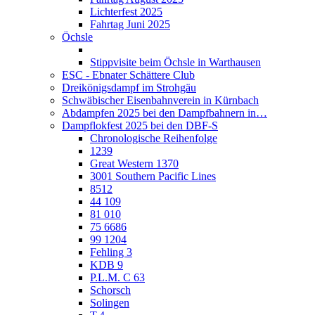
Lichterfest 2025
Fahrtag Juni 2025
Öchsle
Stippvisite beim Öchsle in Warthausen
ESC - Ebnater Schättere Club
Dreikönigsdampf im Strohgäu
Schwäbischer Eisenbahnverein in Kürnbach
Abdampfen 2025 bei den Dampfbahnern in…
Dampflokfest 2025 bei den DBF-S
Chronologische Reihenfolge
1239
Great Western 1370
3001 Southern Pacific Lines
8512
44 109
81 010
75 6686
99 1204
Fehling 3
KDB 9
P.L.M. C 63
Schorsch
Solingen