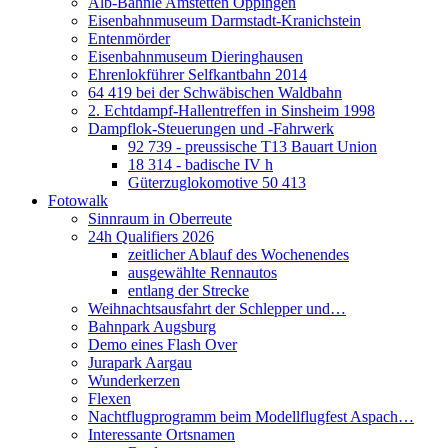
Alb-Bähnle Amstetten Oppingen
Eisenbahnmuseum Darmstadt-Kranichstein
Entenmörder
Eisenbahnmuseum Dieringhausen
Ehrenlokführer Selfkantbahn 2014
64 419 bei der Schwäbischen Waldbahn
2. Echtdampf-Hallentreffen in Sinsheim 1998
Dampflok-Steuerungen und -Fahrwerk
92 739 - preussische T13 Bauart Union
18 314 - badische IV h
Güterzuglokomotive 50 413
Fotowalk
Sinnraum in Oberreute
24h Qualifiers 2026
zeitlicher Ablauf des Wochenendes
ausgewählte Rennautos
entlang der Strecke
Weihnachtsausfahrt der Schlepper und…
Bahnpark Augsburg
Demo eines Flash Over
Jurapark Aargau
Wunderkerzen
Flexen
Nachtflugprogramm beim Modellflugfest Aspach…
Interessante Ortsnamen