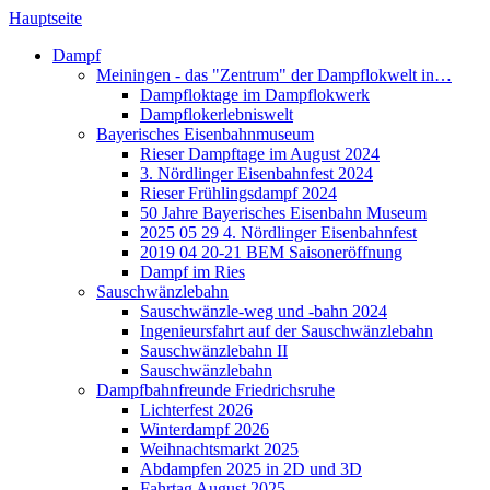
Hauptseite
Dampf
Meiningen - das "Zentrum" der Dampflokwelt in…
Dampfloktage im Dampflokwerk
Dampflokerlebniswelt
Bayerisches Eisenbahnmuseum
Rieser Dampftage im August 2024
3. Nördlinger Eisenbahnfest 2024
Rieser Frühlingsdampf 2024
50 Jahre Bayerisches Eisenbahn Museum
2025 05 29 4. Nördlinger Eisenbahnfest
2019 04 20-21 BEM Saisoneröffnung
Dampf im Ries
Sauschwänzlebahn
Sauschwänzle-weg und -bahn 2024
Ingenieursfahrt auf der Sauschwänzlebahn
Sauschwänzlebahn II
Sauschwänzlebahn
Dampfbahnfreunde Friedrichsruhe
Lichterfest 2026
Winterdampf 2026
Weihnachtsmarkt 2025
Abdampfen 2025 in 2D und 3D
Fahrtag August 2025