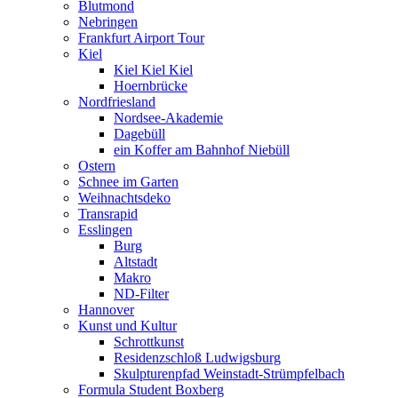
Blutmond
Nebringen
Frankfurt Airport Tour
Kiel
Kiel Kiel Kiel
Hoernbrücke
Nordfriesland
Nordsee-Akademie
Dagebüll
ein Koffer am Bahnhof Niebüll
Ostern
Schnee im Garten
Weihnachtsdeko
Transrapid
Esslingen
Burg
Altstadt
Makro
ND-Filter
Hannover
Kunst und Kultur
Schrottkunst
Residenzschloß Ludwigsburg
Skulpturenpfad Weinstadt-Strümpfelbach
Formula Student Boxberg