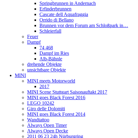
Springbrunnen in Andernach
Erfinderbrunnen
Cascate dell Aquafraggia
Orrido di Bellano
Brunnen vor dem Forum am Schloßpark in…
Schleierfall
Feuer
Dampf
74 468
Dampf im Ries
Alb-Bähnle
drehende Objekte
unsichtbare Objekte
MINI
MINI meets Motorworld
2017
MINI Scene Stuttgart Saisonauftakt 2017
MINI goes Black Forest 2016
LEGO 10242
Giro delle Dolomiti
MINI goes Black Forest 2014
Wandtattoo
Always Open Timer
Always Open Decke
2011 06 23 24h Nürburgring