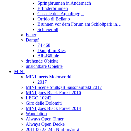
Springbrunnen in Andernach
Erfinderbrunnen
Cascate dell Aquafraggia
Orrido di Bellano
Brunnen vor dem Forum am Schloßpark in…
Schleierfall
Feuer
Dampf
74 468
Dampf im Ries
Alb-Bähnle
drehende Objekte
unsichtbare Objekte
MINI
MINI meets Motorworld
2017
MINI Scene Stuttgart Saisonauftakt 2017
MINI goes Black Forest 2016
LEGO 10242
Giro delle Dolomiti
MINI goes Black Forest 2014
Wandtattoo
Always Open Timer
Always Open Decke
2011 06 23 24h Nürburgring