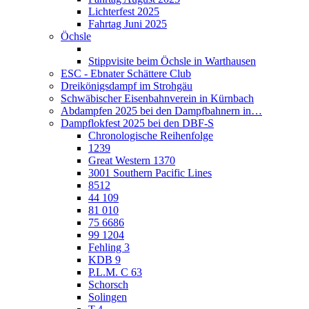
Lichterfest 2025
Fahrtag Juni 2025
Öchsle
Stippvisite beim Öchsle in Warthausen
ESC - Ebnater Schättere Club
Dreikönigsdampf im Strohgäu
Schwäbischer Eisenbahnverein in Kürnbach
Abdampfen 2025 bei den Dampfbahnern in…
Dampflokfest 2025 bei den DBF-S
Chronologische Reihenfolge
1239
Great Western 1370
3001 Southern Pacific Lines
8512
44 109
81 010
75 6686
99 1204
Fehling 3
KDB 9
P.L.M. C 63
Schorsch
Solingen