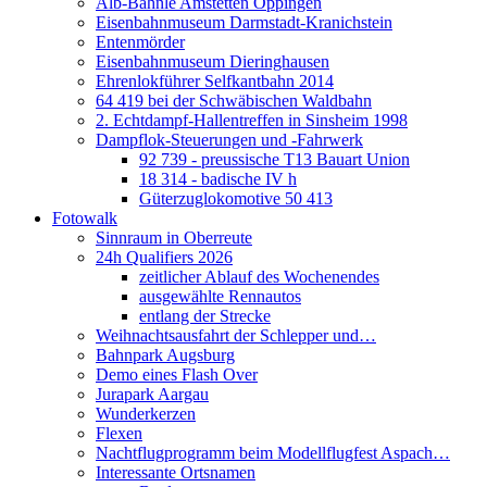
Alb-Bähnle Amstetten Oppingen
Eisenbahnmuseum Darmstadt-Kranichstein
Entenmörder
Eisenbahnmuseum Dieringhausen
Ehrenlokführer Selfkantbahn 2014
64 419 bei der Schwäbischen Waldbahn
2. Echtdampf-Hallentreffen in Sinsheim 1998
Dampflok-Steuerungen und -Fahrwerk
92 739 - preussische T13 Bauart Union
18 314 - badische IV h
Güterzuglokomotive 50 413
Fotowalk
Sinnraum in Oberreute
24h Qualifiers 2026
zeitlicher Ablauf des Wochenendes
ausgewählte Rennautos
entlang der Strecke
Weihnachtsausfahrt der Schlepper und…
Bahnpark Augsburg
Demo eines Flash Over
Jurapark Aargau
Wunderkerzen
Flexen
Nachtflugprogramm beim Modellflugfest Aspach…
Interessante Ortsnamen