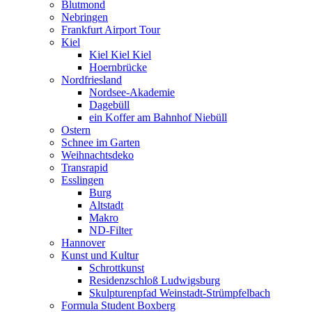
Blutmond
Nebringen
Frankfurt Airport Tour
Kiel
Kiel Kiel Kiel
Hoernbrücke
Nordfriesland
Nordsee-Akademie
Dagebüll
ein Koffer am Bahnhof Niebüll
Ostern
Schnee im Garten
Weihnachtsdeko
Transrapid
Esslingen
Burg
Altstadt
Makro
ND-Filter
Hannover
Kunst und Kultur
Schrottkunst
Residenzschloß Ludwigsburg
Skulpturenpfad Weinstadt-Strümpfelbach
Formula Student Boxberg