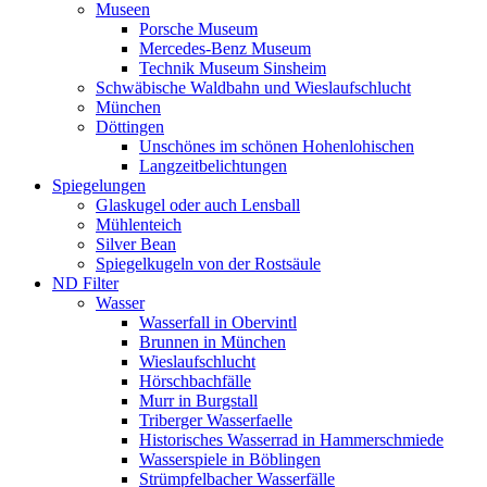
Museen
Porsche Museum
Mercedes-Benz Museum
Technik Museum Sinsheim
Schwäbische Waldbahn und Wieslaufschlucht
München
Döttingen
Unschönes im schönen Hohenlohischen
Langzeitbelichtungen
Spiegelungen
Glaskugel oder auch Lensball
Mühlenteich
Silver Bean
Spiegelkugeln von der Rostsäule
ND Filter
Wasser
Wasserfall in Obervintl
Brunnen in München
Wieslaufschlucht
Hörschbachfälle
Murr in Burgstall
Triberger Wasserfaelle
Historisches Wasserrad in Hammerschmiede
Wasserspiele in Böblingen
Strümpfelbacher Wasserfälle