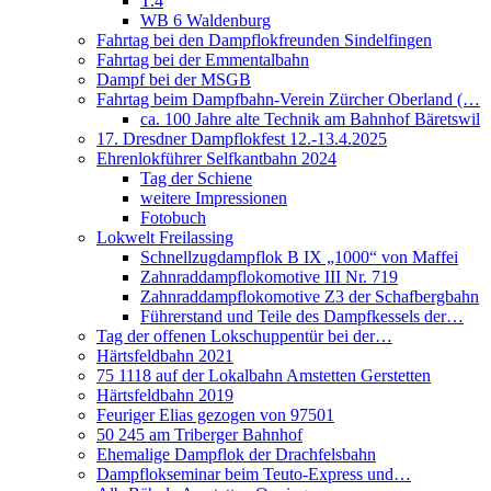
T.4
WB 6 Waldenburg
Fahrtag bei den Dampflokfreunden Sindelfingen
Fahrtag bei der Emmentalbahn
Dampf bei der MSGB
Fahrtag beim Dampfbahn-Verein Zürcher Oberland (…
ca. 100 Jahre alte Technik am Bahnhof Bäretswil
17. Dresdner Dampflokfest 12.-13.4.2025
Ehrenlokführer Selfkantbahn 2024
Tag der Schiene
weitere Impressionen
Fotobuch
Lokwelt Freilassing
Schnellzugdampflok B IX „1000“ von Maffei
Zahnraddampflokomotive III Nr. 719
Zahnraddampflokomotive Z3 der Schafbergbahn
Führerstand und Teile des Dampfkessels der…
Tag der offenen Lokschuppentür bei der…
Härtsfeldbahn 2021
75 1118 auf der Lokalbahn Amstetten Gerstetten
Härtsfeldbahn 2019
Feuriger Elias gezogen von 97501
50 245 am Triberger Bahnhof
Ehemalige Dampflok der Drachfelsbahn
Dampflokseminar beim Teuto-Express und…