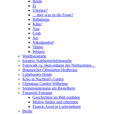
Beule
Ei
Übersee?
... aber was ist die Frage?
Billigheim
Killer
Aua
Grab
Jux
Nikolausdorf
Titting
Weizen
Waldfotografie
kreative Nahbereichsfotografie
Fotowalk ca. 6km entlang der Nürburgring…
Botanischer Obstgarten Heilbronn
Lüneburger Heide
Kiwi in Nachbar's Garten
Christmas Garden Wilhelma
Sonnenuntergang am Riegelberg
Fotoprofi Fototage
Geschichten im Bild erzählen
Motive finden und erkennen
Franck-Areal in Ludwigsburg
Berlin