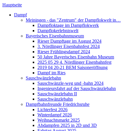
Hauptseite
Dampf
Meiningen - das "Zentrum" der Dampflokwelt in…
Dampfloktage im Dampflokwerk
Dampflokerlebniswelt
Bayerisches Eisenbahnmuseum
Rieser Dampftage im August 2024
3. Nördlinger Eisenbahnfest 2024
Rieser Frühlingsdampf 2024
50 Jahre Bayerisches Eisenbahn Museum
2025 05 29 4. Nördlinger Eisenbahnfest
2019 04 20-21 BEM Saisoneröffnung
Dampf im Ries
Sauschwänzlebahn
Sauschwänzle-weg und -bahn 2024
Ingenieursfahrt auf der Sauschwänzlebahn
Sauschwänzlebahn II
Sauschwänzlebahn
Dampfbahnfreunde Friedrichsruhe
Lichterfest 2026
Winterdampf 2026
Weihnachtsmarkt 2025
Abdampfen 2025 in 2D und 3D
Fahrtag August 2025